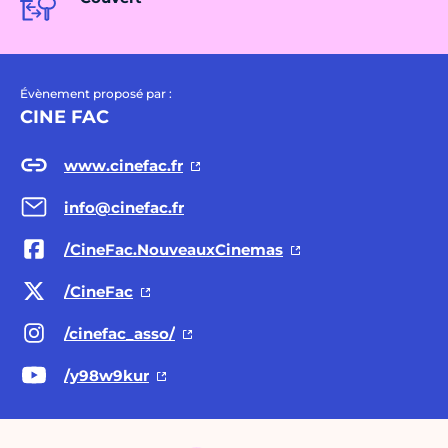
Évènement proposé par :
CINE FAC
www.cinefac.fr
info@cinefac.fr
/CineFac.NouveauxCinemas
/CineFac
/cinefac_asso/
/y98w9kur