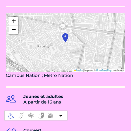
+
−
Leaflet
|
Map data ©
OpenStreetMap
contributors
Campus Nation ; Métro Nation
Jeunes et adultes
À partir de 16 ans
Couvert