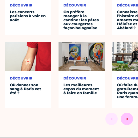
DÉCOUVRIR
DÉCOUVRIR
DÉCOUVRI
Les concerts
On préfère
Connaisse
parisiens à voir en
manger à la
l’histoire 
août
cantine : les pâtes
amants ma
aux courgettes
Héloïse et
façon bolognaise
Abélard ?
DÉCOUVRIR
DÉCOUVRIR
DÉCOUVRI
Où donner son
Les meilleures
Où faire d
sang à Paris cet
expos du moment
gratuitem
été ?
à faire en famille
Paris quan
une femm