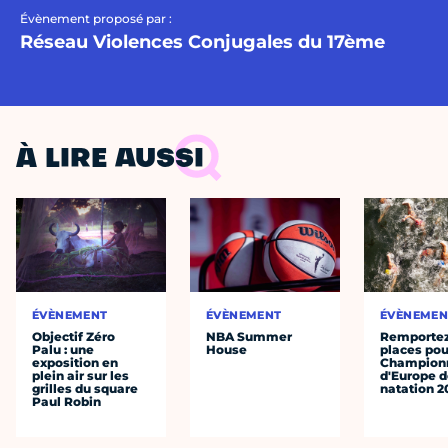
Évènement proposé par :
Réseau Violences Conjugales du 17ème
À LIRE AUSSI
ÉVÈNEMENT
ÉVÈNEMENT
ÉVÈNEMEN
Objectif Zéro
NBA Summer
Remportez
Palu : une
House
places pou
exposition en
Champion
plein air sur les
d'Europe 
grilles du square
natation 2
Paul Robin