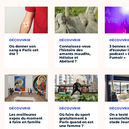
DÉCOUVRIR
DÉCOUVRIR
DÉCOUVRI
Où donner son
Connaissez-vous
3 bonnes r
sang à Paris cet
l’histoire des
d’écouter 
été ?
amants maudits,
podcast « 
Héloïse et
Fumoir »
Abélard ?
DÉCOUVRIR
DÉCOUVRIR
DÉCOUVRI
Les meilleures
Où faire du sport
On a testé 
expos du moment
gratuitement à
sensoriell
à faire en famille
Paris quand on est
stade Jea
une femme ?