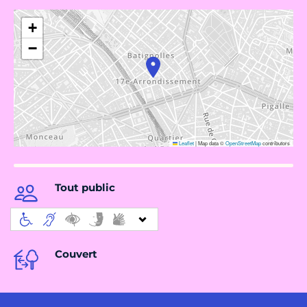
+
−
Leaflet
|
Map data ©
OpenStreetMap
contributors
Tout public
Couvert