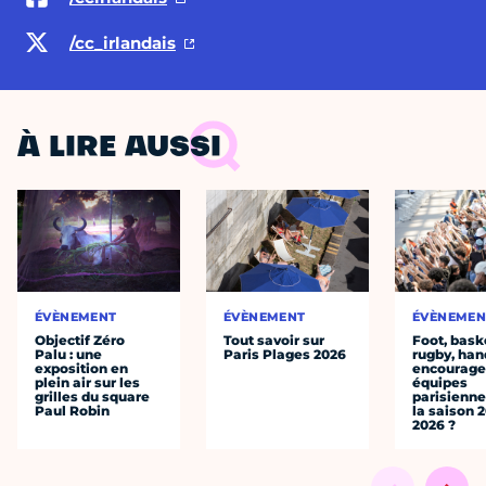
/cc_irlandais
À LIRE AUSSI
ÉVÈNEMENT
ÉVÈNEMENT
ÉVÈNEMEN
Objectif Zéro
Tout savoir sur
Foot, bask
Palu : une
Paris Plages 2026
rugby, han
exposition en
encourager
plein air sur les
équipes
grilles du square
parisienne
Paul Robin
la saison 
2026 ?