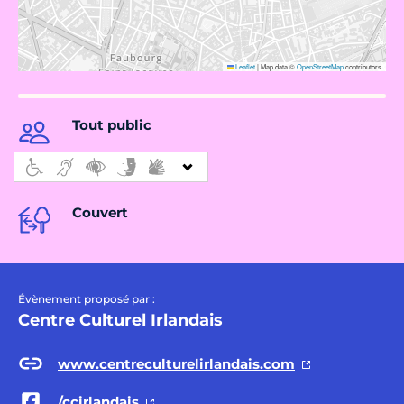
Leaflet
|
Map data ©
OpenStreetMap
contributors
Tout public
Couvert
Évènement proposé par :
Centre Culturel Irlandais
www.centreculturelirlandais.com
/ccirlandais