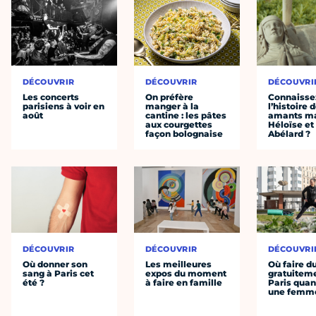
DÉCOUVRIR
DÉCOUVRIR
DÉCOUVRI
Les concerts
On préfère
Connaisse
parisiens à voir en
manger à la
l’histoire 
août
cantine : les pâtes
amants ma
aux courgettes
Héloïse et
façon bolognaise
Abélard ?
DÉCOUVRIR
DÉCOUVRIR
DÉCOUVRI
Où donner son
Les meilleures
Où faire d
sang à Paris cet
expos du moment
gratuitem
été ?
à faire en famille
Paris quan
une femm