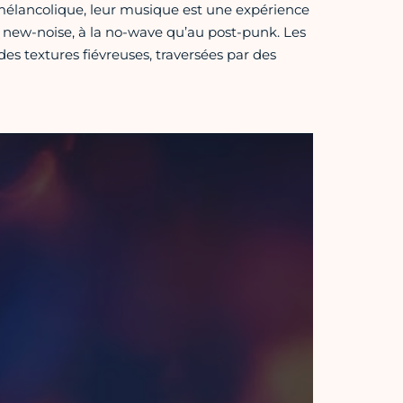
mélancolique, leur musique est une expérience
 new-noise, à la no-wave qu’au post-punk. Les
des textures fiévreuses, traversées par des