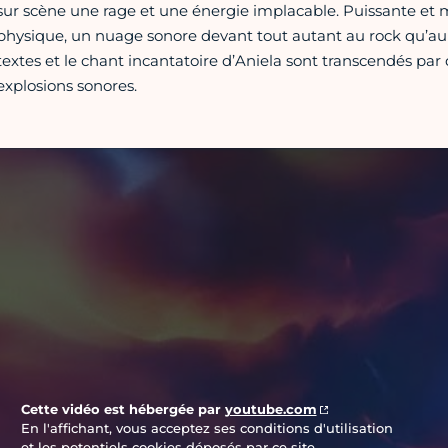
sur scène une rage et une énergie implacable. Puissante et 
physique, un nuage sonore devant tout autant au rock qu’au
textes et le chant incantatoire d’Aniela sont transcendés par 
explosions sonores.
Vidéo Youtube
Cette vidéo est hébergée par
youtube.com
En l'affichant, vous acceptez ses conditions d'utilisation
et les potentiels cookies déposés par ce site.