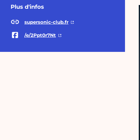
Plus d'infos
supersonic-club.fr
/e/2Ppt0r7Nt