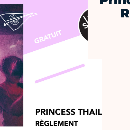
Prin
R