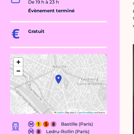
De 19 h à 23 h
Évènement terminé
Gratuit
+
−
Leaflet
|
Map data ©
OpenStreetMap
contributors
Bastille (Paris)
Ledru-Rollin (Paris)