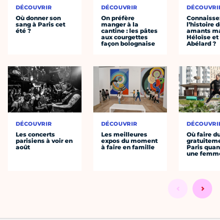
DÉCOUVRIR
DÉCOUVRIR
DÉCOUVRI
Où donner son
On préfère
Connaisse
sang à Paris cet
manger à la
l’histoire 
été ?
cantine : les pâtes
amants ma
aux courgettes
Héloïse et
façon bolognaise
Abélard ?
DÉCOUVRIR
DÉCOUVRIR
DÉCOUVRI
Les concerts
Les meilleures
Où faire d
parisiens à voir en
expos du moment
gratuitem
août
à faire en famille
Paris quan
une femm