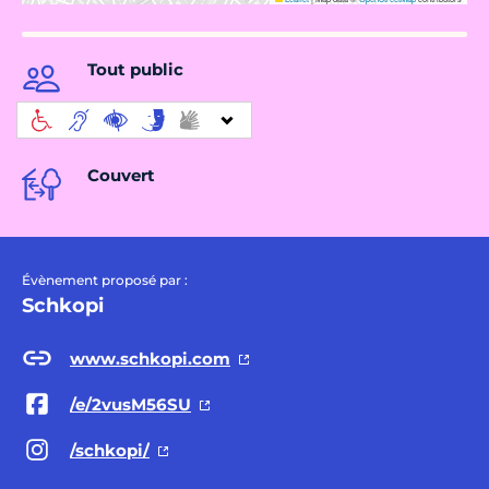
Tout public
Couvert
Évènement proposé par :
Schkopi
www.schkopi.com
/e/2vusM56SU
/schkopi/