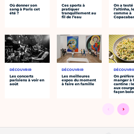
Où donner son
Ces sports à
On a testé
sang à Paris cet
pratiquer
l’altinha, l
été ?
tranquillement au
comme à
fil de l’eau
Copacaba
DÉCOUVRIR
DÉCOUVRIR
DÉCOUVRI
Les concerts
Les meilleures
On préfèr
parisiens à voir en
expos du moment
manger à 
août
à faire en famille
cantine : l
aux courge
façon bol