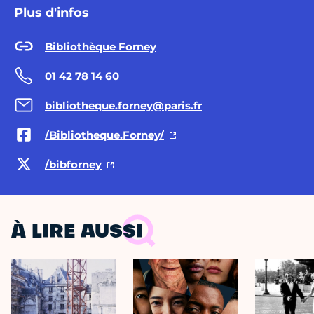
Plus d'infos
Bibliothèque Forney
01 42 78 14 60
bibliotheque.forney@paris.fr
/Bibliotheque.Forney/
/bibforney
À LIRE AUSSI