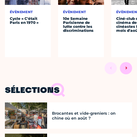
ÉVÈNEMENT
ÉVÈNEMENT
ÉVÈNEMEN
Cycle « C'était
10e Semaine
Ciné-club 
Paris en 1970 »
Parisienne de
cinéma de
lutte contre les
cinéastes 
discriminations
mois d'ao
SÉLECTIONS
Brocantes et vide-greniers : on
chine où en août ?