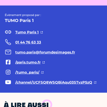
Évènement proposé par :
TUMO Paris 1
Tumo Paris 1
01 44 76 63 33
tumo.paris@forumdesimages.fr
/paris.tumo.fr
/tumo_paris/
/channel/UCFSQ8WSQBiAqu03STvzP5zQ
À LIRE AUSSI