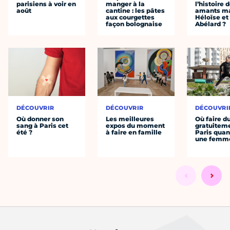
parisiens à voir en
manger à la
l’histoire 
août
cantine : les pâtes
amants ma
aux courgettes
Héloïse et
façon bolognaise
Abélard ?
DÉCOUVRIR
DÉCOUVRIR
DÉCOUVRI
Où donner son
Les meilleures
Où faire d
sang à Paris cet
expos du moment
gratuitem
été ?
à faire en famille
Paris quan
une femm