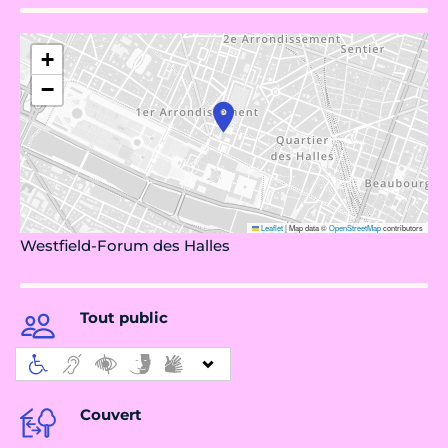
+
−
Leaflet
|
Map data ©
OpenStreetMap
contributors
Westfield-Forum des Halles
Tout public
Couvert