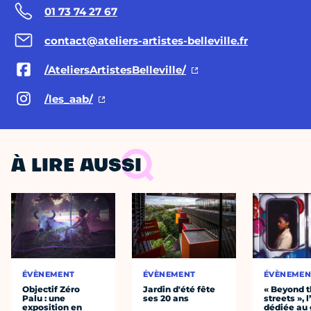
01 73 74 27 67
contact@ateliers-artistes-belleville.fr
/AteliersArtistesBelleville/
/les_aab/
À LIRE AUSSI
ÉVÈNEMENT
ÉVÈNEMENT
ÉVÈNEMEN
Objectif Zéro
Jardin d'été fête
« Beyond 
Palu : une
ses 20 ans
streets », 
exposition en
dédiée au g