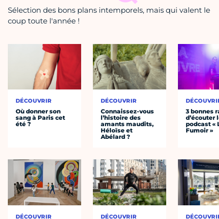
Sélection des bons plans intemporels, mais qui valent le
coup toute l'année !
DÉCOUVRIR
DÉCOUVRIR
DÉCOUVRI
Où donner son
Connaissez-vous
3 bonnes r
sang à Paris cet
l’histoire des
d’écouter 
été ?
amants maudits,
podcast « 
Héloïse et
Fumoir »
Abélard ?
DÉCOUVRIR
DÉCOUVRIR
DÉCOUVRI