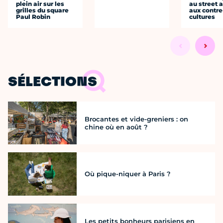
plein air sur les
au street a
grilles du square
aux contre
Paul Robin
cultures
SÉLECTIONS
Brocantes et vide-greniers : on
chine où en août ?
Où pique-niquer à Paris ?
Les petits bonheurs parisiens en