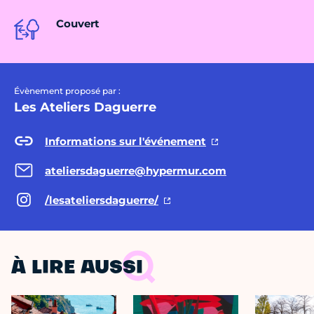
Couvert
Évènement proposé par :
Les Ateliers Daguerre
Informations sur l'événement
ateliersdaguerre@hypermur.com
/lesateliersdaguerre/
À LIRE AUSSI