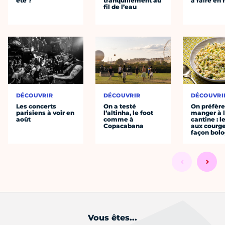
été ?
tranquillement au
à faire en 
fil de l’eau
DÉCOUVRIR
DÉCOUVRIR
DÉCOUVRI
Les concerts
On a testé
On préfèr
parisiens à voir en
l’altinha, le foot
manger à 
août
comme à
cantine : l
Copacabana
aux courge
façon bol
Vous êtes...