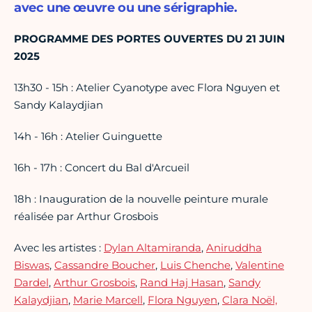
avec une œuvre ou une sérigraphie.
PROGRAMME DES PORTES OUVERTES DU 21 JUIN
2025
13h30 - 15h : Atelier Cyanotype avec Flora Nguyen et
Sandy Kalaydjian
14h - 16h : Atelier Guinguette
16h - 17h : Concert du Bal d'Arcueil
18h : Inauguration de la nouvelle peinture murale
réalisée par Arthur Grosbois
Avec les artistes :
Dylan Altamiranda
,
Aniruddha
Biswas
,
Cassandre Boucher
,
Luis Chenche
,
Valentine
Dardel
,
Arthur Grosbois
,
Rand Haj Hasan
,
Sandy
Kalaydjian
,
Marie Marcell
,
Flora Nguyen
,
Clara Noël,