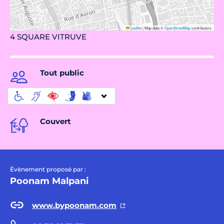
Leaflet
|
Map data ©
OpenStreetMap
contributors
4 SQUARE VITRUVE
Tout public
Couvert
Évènement proposé par :
Poonam Malpani
www.bypoonam.com