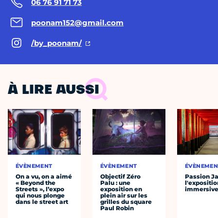
06 76 91 71 73
poonam152@gmail.com
/by_poonam/
À LIRE AUSSI
ÉVÈNEMENT
ÉVÈNEMENT
ÉVÈNEMEN
On a vu, on a aimé
Objectif Zéro
Passion J
« Beyond the
Palu : une
l'expositio
Streets », l’expo
exposition en
immersiv
qui nous plonge
plein air sur les
dans le street art
grilles du square
Paul Robin