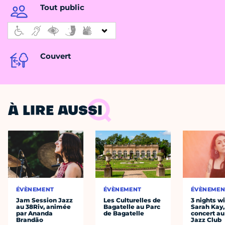
Tout public
Couvert
À LIRE AUSSI
ÉVÈNEMENT
ÉVÈNEMENT
ÉVÈNEMEN
Jam Session Jazz
Les Culturelles de
3 nights w
au 38Riv, animée
Bagatelle au Parc
Sarah Kay,
par Ananda
de Bagatelle
concert au
Brandão
Jazz Club