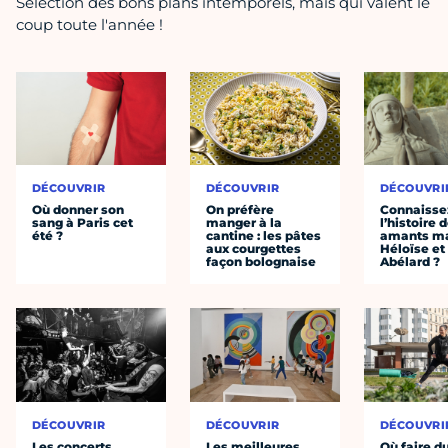
Sélection des bons plans intemporels, mais qui valent le
coup toute l'année !
DÉCOUVRIR
DÉCOUVRIR
DÉCOUVRI
Où donner son
On préfère
Connaisse
sang à Paris cet
manger à la
l’histoire 
été ?
cantine : les pâtes
amants ma
aux courgettes
Héloïse et
façon bolognaise
Abélard ?
DÉCOUVRIR
DÉCOUVRIR
DÉCOUVRI
Les concerts
Les meilleures
Où faire d