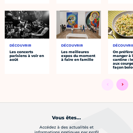
DÉCOUVRIR
DÉCOUVRIR
DÉCOUVRI
Les concerts
Les meilleures
On préfèr
parisiens à voir en
expos du moment
manger à 
août
à faire en famille
cantine : l
aux courge
façon bol
Vous êtes...
Accédez à des actualités et
informations pratiques par profil