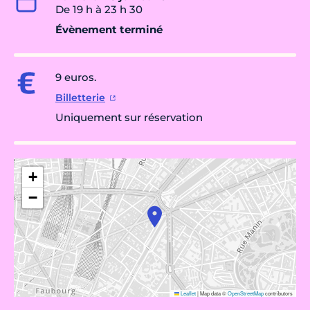
De 19 h à 23 h 30
Évènement terminé
9 euros.
Billetterie
Uniquement sur réservation
+
−
Leaflet
|
Map data ©
OpenStreetMap
contributors