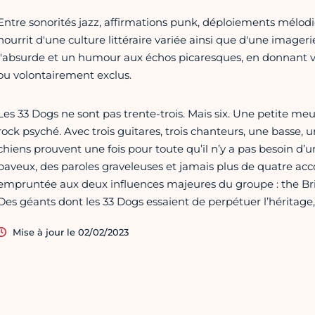
Entre sonorités jazz, affirmations punk, déploiements mélodie
nourrit d'une culture littéraire variée ainsi que d'une imag
l'absurde et un humour aux échos picaresques, en donnant v
ou volontairement exclus.
Les 33 Dogs ne sont pas trente-trois. Mais six. Une petite me
rock psyché. Avec trois guitares, trois chanteurs, une basse,
chiens prouvent une fois pour toute qu’il n’y a pas besoin d’un
baveux, des paroles graveleuses et jamais plus de quatre acc
empruntée aux deux influences majeures du groupe : the Br
Des géants dont les 33 Dogs essaient de perpétuer l’héritage,
Mise à jour le 02/02/2023