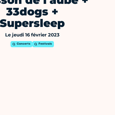
son de l'aube +
33dogs +
Supersleep
Le jeudi 16 février 2023
Concerts
Festivals