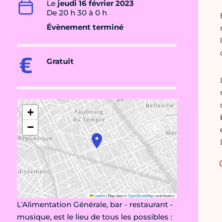
Le
jeudi 16 février 2023
De 20 h 30 à 0 h
Évènement terminé
Gratuit
+
−
Leaflet
|
Map data ©
OpenStreetMap
contributors
L'Alimentation Générale, bar - restaurant -
musique, est le lieu de tous les possibles :