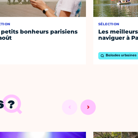
CTION
SÉLECTION
 petits bonheurs parisiens
Les meilleurs
août
naviguer à Pa
Balades urbaines
 ?