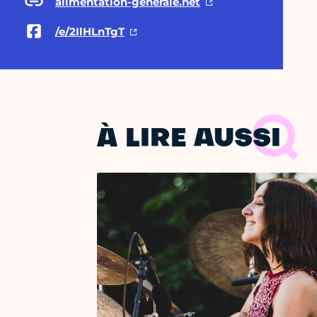
alimentation-generale.net
/e/2IlHLnTgT
À LIRE AUSSI