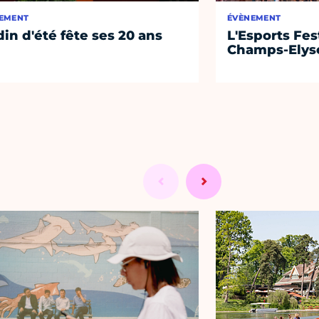
EMENT
ÉVÈNEMENT
din d'été fête ses 20 ans
L'Esports Fest
Champs-Elys