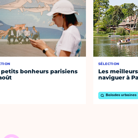
CTION
SÉLECTION
 petits bonheurs parisiens
Les meilleurs
août
naviguer à Pa
Balades urbaines