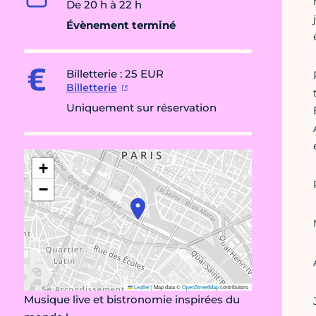
De 20 h à 22 h
Évènement terminé
Billetterie : 25 EUR
Billetterie
Uniquement sur réservation
+
−
Leaflet
|
Map data ©
OpenStreetMap
contributors
Musique live et bistronomie inspirées du