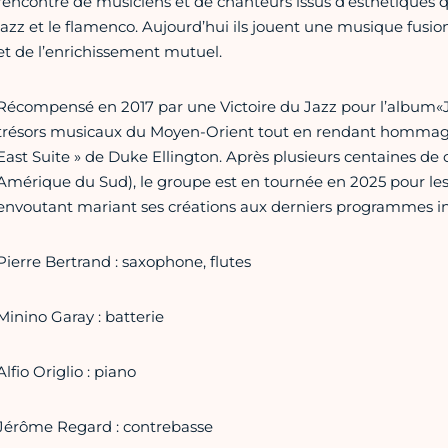
rencontre de musiciens et de chanteurs issus d’esthétiques q
jazz et le flamenco. Aujourd’hui ils jouent une musique fusi
et de l’enrichissement mutuel.
Récompensé en 2017 par une Victoire du Jazz pour l’album«JO
trésors musicaux du Moyen-Orient tout en rendant hommage 
East Suite » de Duke Ellington. Après plusieurs centaines de c
Amérique du Sud), le groupe est en tournée en 2025 pour les
envoutant mariant ses créations aux derniers programmes iné
Pierre Bertrand : saxophone, flutes
Minino Garay : batterie
Alfio Origlio : piano
Jérôme Regard : contrebasse