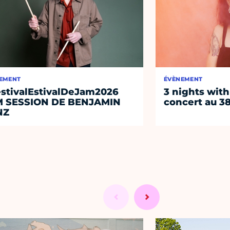
EMENT
ÉVÈNEMENT
stivalEstivalDeJam2026
3 nights with
M SESSION DE BENJAMIN
concert au 38
NZ