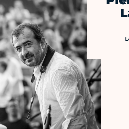
Pie
L
L