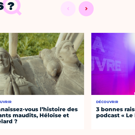
 ?
UVRIR
DÉCOUVRIR
naissez-vous l’histoire des
3 bonnes rais
nts maudits, Héloïse et
podcast « Le
lard ?