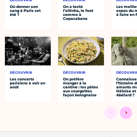
DÉCOUVRIR
DÉCOUVRIR
DÉCOUVRI
Où donner son
On a testé
Les meille
sang à Paris cet
l’altinha, le foot
expos du
été ?
comme à
à faire en 
Copacabana
DÉCOUVRIR
DÉCOUVRIR
DÉCOUVRI
Les concerts
On préfère
Connaisse
parisiens à voir en
manger à la
l’histoire 
août
cantine : les pâtes
amants ma
aux courgettes
Héloïse et
façon bolognaise
Abélard ?