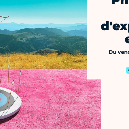
Ph
d'ex
Du vend