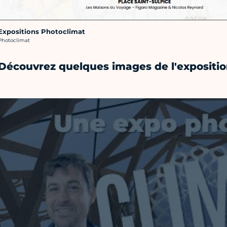
Expositions Photoclimat
rédit photo :
Photoclimat
Découvrez quelques images de l'expositio
Vidéo Youtube