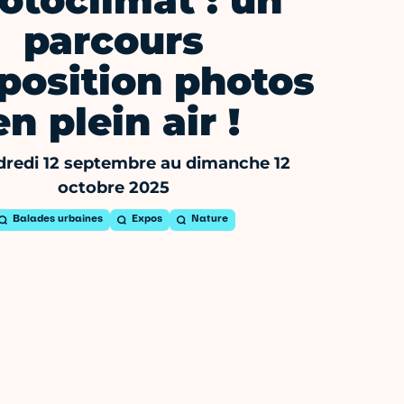
otoclimat : un
parcours
position photos
en plein air !
redi 12 septembre au dimanche 12
octobre 2025
Balades urbaines
Expos
Nature