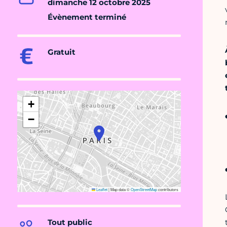
dimanche 12 octobre 2025
Évènement terminé
Gratuit
+
−
Leaflet
|
Map data ©
OpenStreetMap
contributors
Tout public