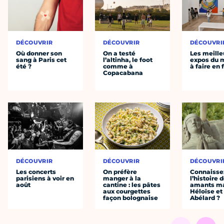
DÉCOUVRIR
DÉCOUVRIR
DÉCOUVRI
Où donner son
On a testé
Les meille
sang à Paris cet
l’altinha, le foot
expos du
été ?
comme à
à faire en 
Copacabana
DÉCOUVRIR
DÉCOUVRIR
DÉCOUVRI
Les concerts
On préfère
Connaisse
parisiens à voir en
manger à la
l’histoire 
août
cantine : les pâtes
amants ma
aux courgettes
Héloïse et
façon bolognaise
Abélard ?