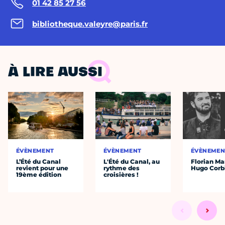
01 42 85 27 56
bibliotheque.valeyre@paris.fr
À LIRE AUSSI
ÉVÈNEMENT
ÉVÈNEMENT
ÉVÈNEMEN
L’Été du Canal
L'Été du Canal, au
Florian Ma
revient pour une
rythme des
Hugo Corb
19ème édition
croisières !