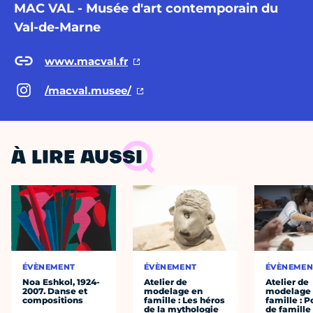
MAC VAL - Musée d'art contemporain du
Val-de-Marne
www.macval.fr
/macval.musee/
À LIRE AUSSI
ÉVÈNEMENT
ÉVÈNEMENT
ÉVÈNEMEN
Noa Eshkol, 1924-
Atelier de
Atelier de
2007. Danse et
modelage en
modelage
compositions
famille : Les héros
famille : P
de la mythologie
de famille