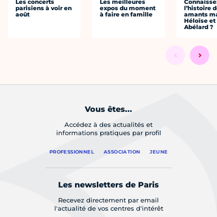
Les concerts
Les meilleures
Connaisse
parisiens à voir en
expos du moment
l’histoire 
août
à faire en famille
amants ma
Héloïse et
Abélard ?
Vous êtes...
Accédez à des actualités et
informations pratiques par profil
PROFESSIONNEL
ASSOCIATION
JEUNE
Les newsletters de Paris
Recevez directement par email
l'actualité de vos centres d'intérêt