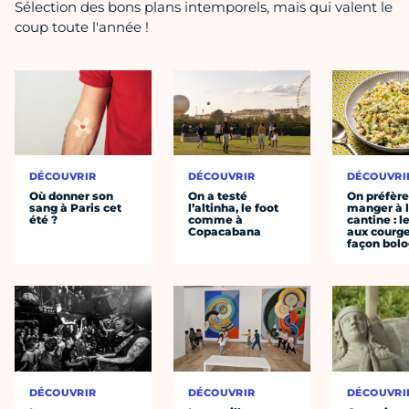
Sélection des bons plans intemporels, mais qui valent le
coup toute l'année !
DÉCOUVRIR
DÉCOUVRIR
DÉCOUVRI
Où donner son
On a testé
On préfèr
sang à Paris cet
l’altinha, le foot
manger à 
été ?
comme à
cantine : l
Copacabana
aux courge
façon bol
DÉCOUVRIR
DÉCOUVRIR
DÉCOUVRI