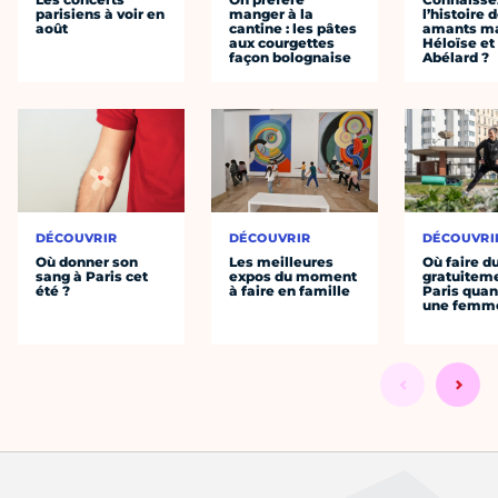
parisiens à voir en
manger à la
l’histoire 
août
cantine : les pâtes
amants ma
aux courgettes
Héloïse et
façon bolognaise
Abélard ?
DÉCOUVRIR
DÉCOUVRIR
DÉCOUVRI
Où donner son
Les meilleures
Où faire d
sang à Paris cet
expos du moment
gratuitem
été ?
à faire en famille
Paris quan
une femm