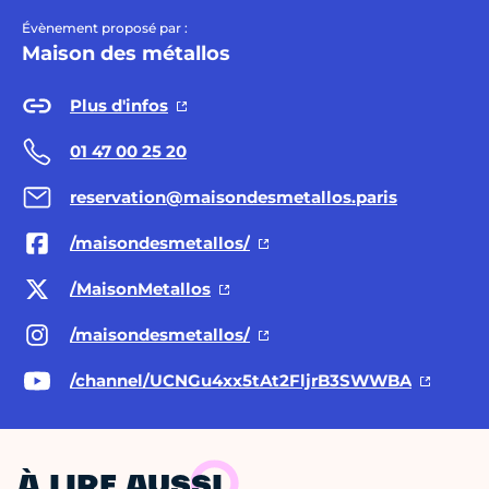
Évènement proposé par :
Maison des métallos
Plus d'infos
01 47 00 25 20
reservation@maisondesmetallos.paris
/maisondesmetallos/
/MaisonMetallos
/maisondesmetallos/
/channel/UCNGu4xx5tAt2FljrB3SWWBA
À LIRE AUSSI