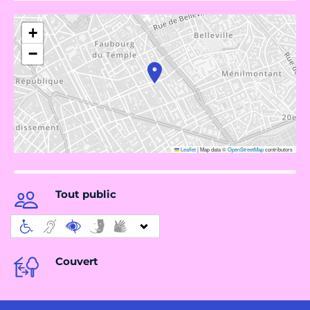
+
−
Leaflet
|
Map data ©
OpenStreetMap
contributors
Tout public
Couvert