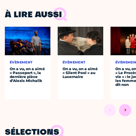
À LIRE AUSSI
ÉVÈNEMENT
ÉVÈNEMENT
ÉVÈNEMEN
On a vu, on a aimé
On a vu, on a aimé
On a vu, o
« Passeport », la
« Silent Pool » au
« Le Procè
dernière pièce
Lucernaire
vie » : le j
d’Alexis Michalik
les femme
dit non
SÉLECTIONS