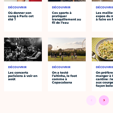
DÉCOUVRIR
DÉCOUVRIR
DÉCOUVRI
Où donner son
Ces sports à
Les meille
sang à Paris cet
pratiquer
expos du
été ?
tranquillement au
à faire en 
fil de l’eau
DÉCOUVRIR
DÉCOUVRIR
DÉCOUVRI
Les concerts
On a testé
On préfèr
parisiens à voir en
l’altinha, le foot
manger à 
août
comme à
cantine : l
Copacabana
aux courge
façon bol