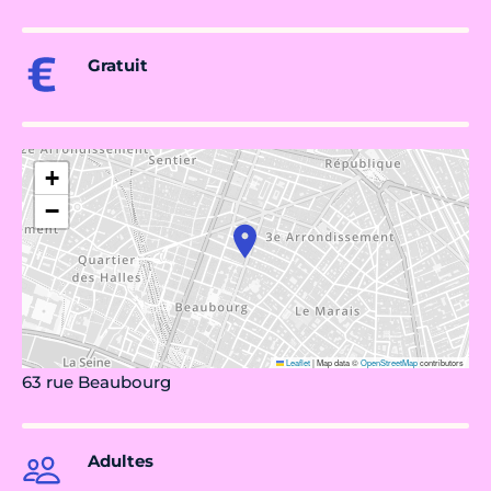
Gratuit
+
−
Leaflet
|
Map data ©
OpenStreetMap
contributors
63 rue Beaubourg
Adultes