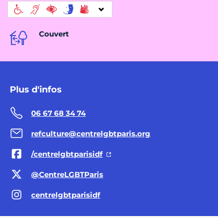
Couvert
Plus d'infos
06 67 68 34 74
refculture@centrelgbtparis.org
/centrelgbtparisidf
@CentreLGBTParis
centrelgbtparisidf