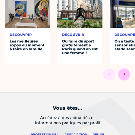
DÉCOUVRIR
DÉCOUVRIR
DÉCOUVRI
Les meilleures
Où faire du sport
On a testé 
expos du moment
gratuitement à
sensoriell
à faire en famille
Paris quand on est
stade Jea
une femme ?
Vous êtes...
Accédez à des actualités et
informations pratiques par profil
PROFESSIONNEL
ASSOCIATION
JEUNE