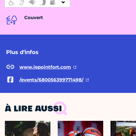
Couvert
Plus d'infos
www.lepointfort.com
/events/680056399771498/
À LIRE AUSSI