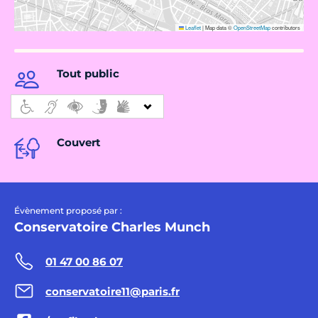
Leaflet
|
Map data ©
OpenStreetMap
contributors
Tout public
Couvert
Évènement proposé par :
Conservatoire Charles Munch
01 47 00 86 07
conservatoire11@paris.fr