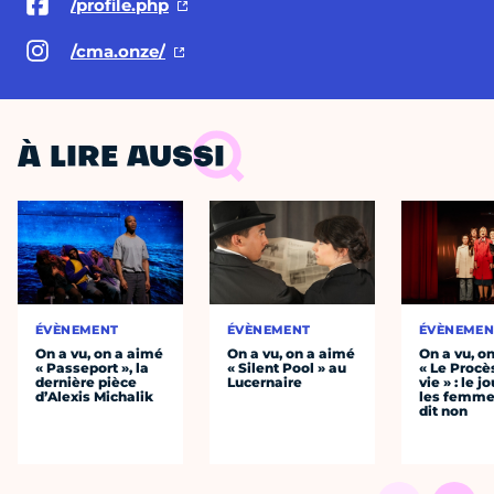
/profile.php
/cma.onze/
À LIRE AUSSI
ÉVÈNEMENT
ÉVÈNEMENT
ÉVÈNEMEN
On a vu, on a aimé
On a vu, on a aimé
On a vu, o
« Passeport », la
« Silent Pool » au
« Le Procè
dernière pièce
Lucernaire
vie » : le j
d’Alexis Michalik
les femme
dit non