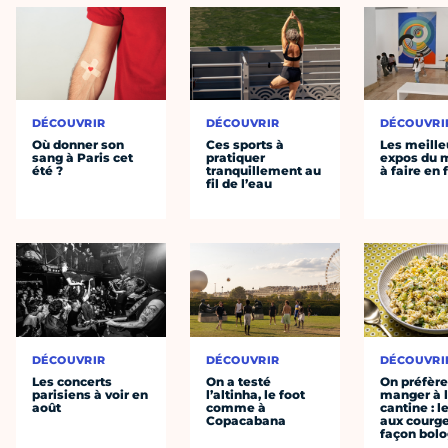
DÉCOUVRIR
DÉCOUVRIR
DÉCOUVRI
Où donner son
Ces sports à
Les meille
sang à Paris cet
pratiquer
expos du
été ?
tranquillement au
à faire en 
fil de l’eau
DÉCOUVRIR
DÉCOUVRIR
DÉCOUVRI
Les concerts
On a testé
On préfèr
parisiens à voir en
l’altinha, le foot
manger à 
août
comme à
cantine : l
Copacabana
aux courge
façon bol