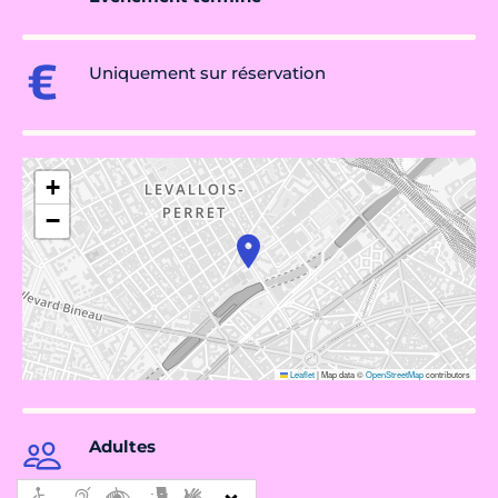
Uniquement sur réservation
+
−
Leaflet
|
Map data ©
OpenStreetMap
contributors
Adultes