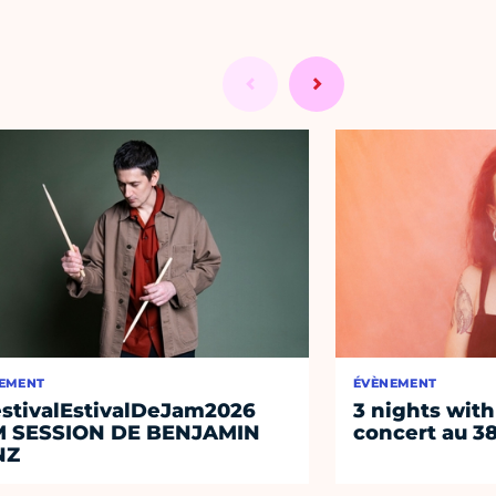
EMENT
ÉVÈNEMENT
stivalEstivalDeJam2026
3 nights with
M SESSION DE BENJAMIN
concert au 38
NZ