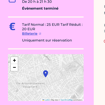
De 20 h à 21 h 30
Évènement terminé
Tarif Normal : 25 EUR Tarif Réduit :
20 EUR
Billeterie
Uniquement sur réservation
+
−
Leaflet
|
Map data ©
OpenStreetMap
contributors