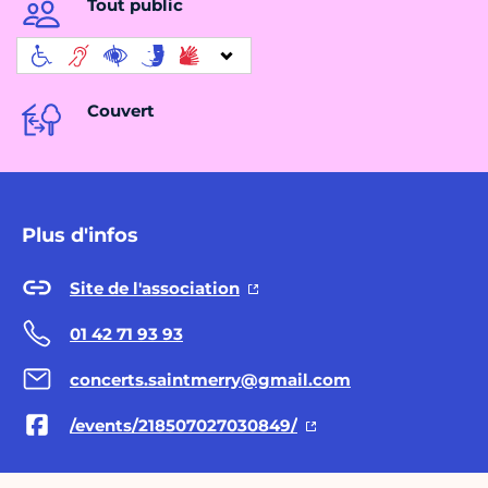
Tout public
Couvert
Plus d'infos
Site de l'association
01 42 71 93 93
concerts.saintmerry@gmail.com
/events/218507027030849/