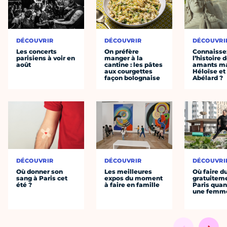
DÉCOUVRIR
DÉCOUVRIR
DÉCOUVRI
Les concerts
On préfère
Connaisse
parisiens à voir en
manger à la
l’histoire 
août
cantine : les pâtes
amants ma
aux courgettes
Héloïse et
façon bolognaise
Abélard ?
DÉCOUVRIR
DÉCOUVRIR
DÉCOUVRI
Où donner son
Les meilleures
Où faire d
sang à Paris cet
expos du moment
gratuitem
été ?
à faire en famille
Paris quan
une femm