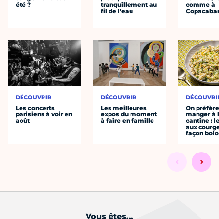
été ?
tranquillement au
comme à
fil de l’eau
Copacaba
DÉCOUVRIR
DÉCOUVRIR
DÉCOUVRI
Les concerts
Les meilleures
On préfèr
parisiens à voir en
expos du moment
manger à 
août
à faire en famille
cantine : l
aux courge
façon bol
Vous êtes...