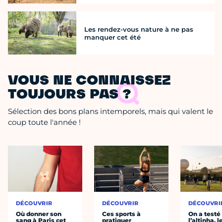
Les rendez-vous nature à ne pas
manquer cet été
VOUS NE CONNAISSEZ
TOUJOURS PAS ?
Sélection des bons plans intemporels, mais qui valent le
coup toute l'année !
DÉCOUVRIR
DÉCOUVRIR
DÉCOUVRI
Où donner son
Ces sports à
On a testé
sang à Paris cet
pratiquer
l’altinha, l