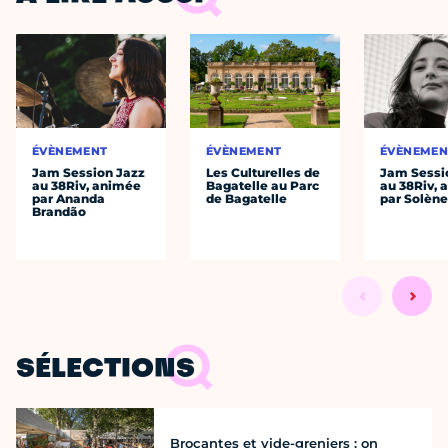
ÉVÈNEMENT
ÉVÈNEMENT
ÉVÈNEMEN
Jam Session Jazz
Les Culturelles de
Jam Sessi
au 38Riv, animée
Bagatelle au Parc
au 38Riv,
par Ananda
de Bagatelle
par Solène
Brandão
SÉLECTIONS
Brocantes et vide-greniers : on