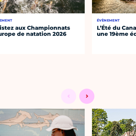
EMENT
ÉVÈNEMENT
istez aux Championnats
L’Été du Cana
urope de natation 2026
une 19ème éd