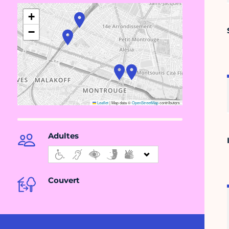
+
−
Leaflet
|
Map data ©
OpenStreetMap
contributors
Adultes
Couvert