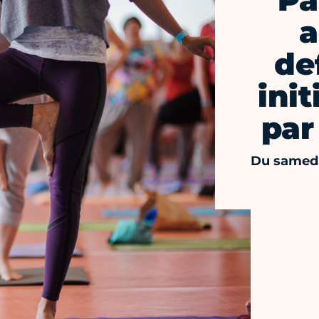
Pa
a
de
init
par
Du samedi