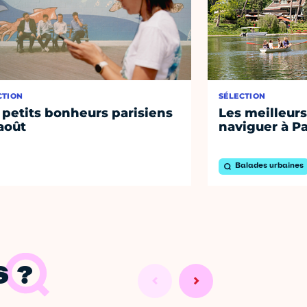
CTION
SÉLECTION
 petits bonheurs parisiens
Les meilleurs
août
naviguer à Pa
Balades urbaines
 ?