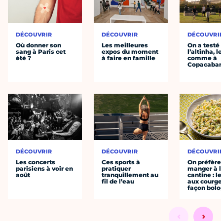
DÉCOUVRIR
DÉCOUVRIR
DÉCOUVRI
Où donner son
Les meilleures
On a testé
sang à Paris cet
expos du moment
l’altinha, l
été ?
à faire en famille
comme à
Copacaba
DÉCOUVRIR
DÉCOUVRIR
DÉCOUVRI
Les concerts
Ces sports à
On préfèr
parisiens à voir en
pratiquer
manger à 
août
tranquillement au
cantine : l
fil de l’eau
aux courge
façon bol