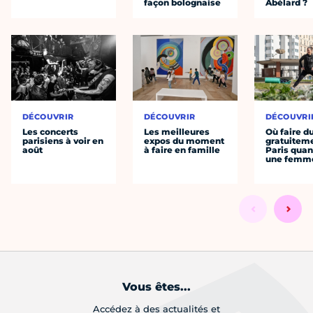
façon bolognaise
Abélard ?
DÉCOUVRIR
DÉCOUVRIR
DÉCOUVRI
Les concerts
Les meilleures
Où faire d
parisiens à voir en
expos du moment
gratuitem
août
à faire en famille
Paris quan
une femm
Vous êtes...
Accédez à des actualités et