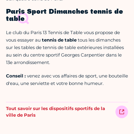
Paris Sport Dimanches tennis de
table
Le club du Paris 13 Tennis de Table vous propose de
vous essayer au
tennis de table
tous les dimanches
sur les tables de tennis de table extérieures installées
au sein du centre sportif Georges Carpentier dans le
13e arrondissement.
Conseil :
venez avec vos affaires de sport, une bouteille
d'eau, une serviette et votre bonne humeur.
Tout savoir sur les dispositifs sportifs de la
ville de Paris