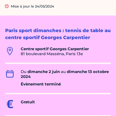
Mise à jour le 24/05/2024
Paris sport dimanches : tennis de table au
centre sportif Georges Carpentier
Centre sportif Georges Carpentier
81 boulevard Masséna, Paris 13e
Du
dimanche 2 juin
au
dimanche 13 octobre
2024
Évènement terminé
Gratuit