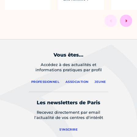
Vous êtes...
Accédez à des actualités et
informations pratiques par profil
PROFESSIONNEL
ASSOCIATION
JEUNE
Les newsletters de Paris
Recevez directement par email
l'actualité de vos centres d'intérêt
S'INSCRIRE