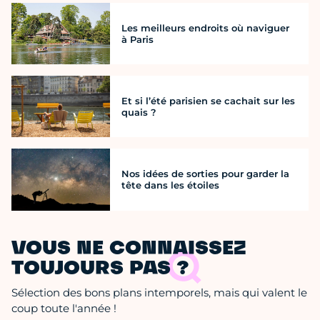
Les meilleurs endroits où naviguer
à Paris
Et si l’été parisien se cachait sur les
quais ?
Nos idées de sorties pour garder la
tête dans les étoiles
VOUS NE CONNAISSEZ
TOUJOURS PAS ?
Sélection des bons plans intemporels, mais qui valent le
coup toute l'année !