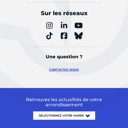
Sur les réseaux
Une question ?
CONTACTEZ-NOUS
Retrouvez les actualités de votre
arrondissement