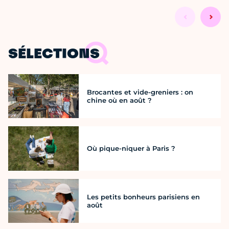
SÉLECTIONS
Brocantes et vide-greniers : on
chine où en août ?
Où pique-niquer à Paris ?
Les petits bonheurs parisiens en
août