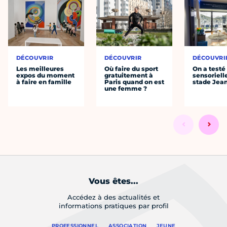
DÉCOUVRIR
DÉCOUVRIR
DÉCOUVRI
Les meilleures
Où faire du sport
On a testé 
expos du moment
gratuitement à
sensoriell
à faire en famille
Paris quand on est
stade Jea
une femme ?
Vous êtes...
Accédez à des actualités et
informations pratiques par profil
PROFESSIONNEL
ASSOCIATION
JEUNE