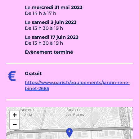
Le
mercredi 31 mai 2023
De 14 h à 17 h
Le
samedi 3 juin 2023
De 13 h 30 à 19 h
Le
samedi 17 juin 2023
De 13 h 30 à 19 h
Évènement terminé
Gratuit
https://www.paris.fr/equipements/jardin-rene-
binet-2685
+
−