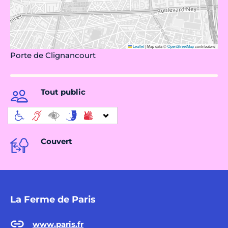
Leaflet
|
Map data ©
OpenStreetMap
contributors
Porte de Clignancourt
Tout public
Couvert
La Ferme de Paris
www.paris.fr