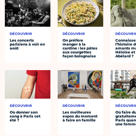
DÉCOUVRIR
DÉCOUVRIR
DÉCOUVRI
Les concerts
On préfère
Connaisse
parisiens à voir en
manger à la
l’histoire 
août
cantine : les pâtes
amants ma
aux courgettes
Héloïse et
façon bolognaise
Abélard ?
DÉCOUVRIR
DÉCOUVRIR
DÉCOUVRI
Où donner son
Les meilleures
Où faire d
sang à Paris cet
expos du moment
gratuitem
été ?
à faire en famille
Paris quan
une femm