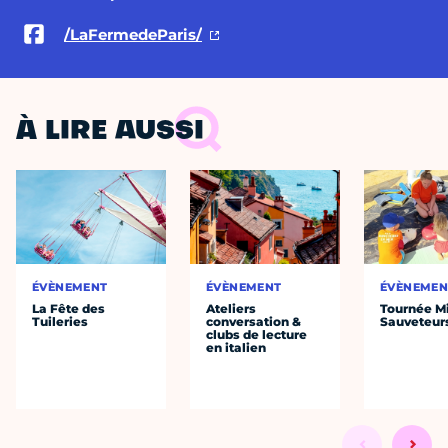
/LaFermedeParis/
À LIRE AUSSI
ÉVÈNEMENT
ÉVÈNEMENT
ÉVÈNEMEN
La Fête des
Ateliers
Tournée Mi
Tuileries
conversation &
Sauveteur
clubs de lecture
en italien