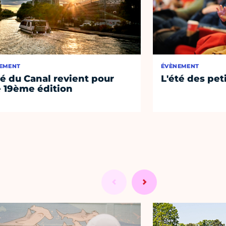
EMENT
ÉVÈNEMENT
té du Canal revient pour
L'été des pet
 19ème édition