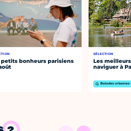
CTION
SÉLECTION
 petits bonheurs parisiens
Les meilleurs
août
naviguer à Pa
Balades urbaines