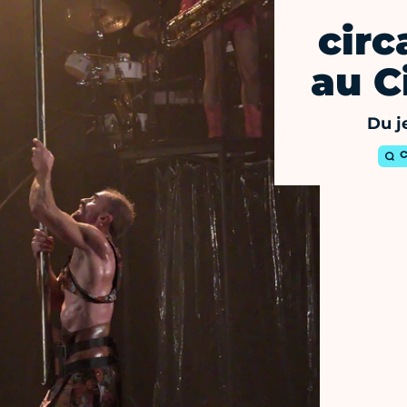
circ
au C
Du j
C