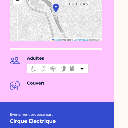
−
Leaflet
|
Map data ©
OpenStreetMap
contributors
Adultes
Couvert
Évènement proposé par :
Cirque Electrique