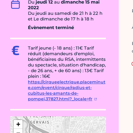
Du
jeudi 12
au
dimanche 15 mai
2022
Du jeudi au samedi de 21 h à 22 h
et Le dimanche de 17 h à 18 h
Évènement terminé
Tarif jeune (- 18 ans) : 11€ Tarif
réduit (demandeurs d'emploi,
bénéficiaires du RSA, intermittents
du spectacle, situation d'handicap,
- de 26 ans, + de 60 ans) : 13€ Tarif
plein : 16€
https://cirqueelectrique.placeminut
e.com/event/cirque/radius-et-
cubitus-les-amants-de-
pompei,37827.html?_locale=fr
+