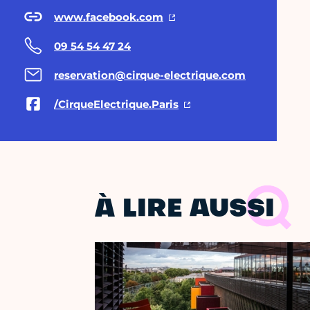
www.facebook.com
09 54 54 47 24
reservation@cirque-electrique.com
/CirqueElectrique.Paris
À LIRE AUSSI