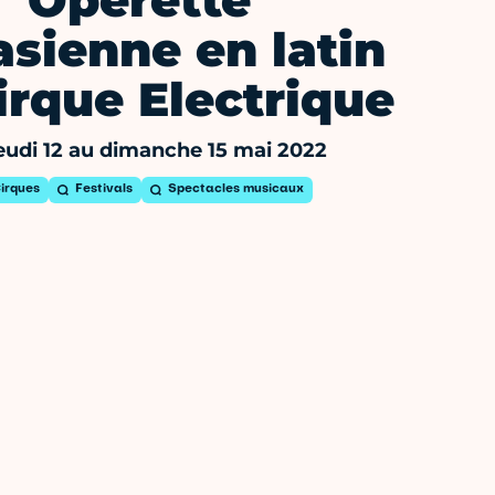
Opérette
asienne en latin
irque Electrique
eudi 12 au dimanche 15 mai 2022
irques
Festivals
Spectacles musicaux