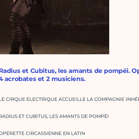
Radius et Cubitus, les amants de pompéi. Op
4 acrobates et 2 musiciens.
LE CIRQUE ELECTRIQUE ACCUEILLE LA COMPAGNIE INH
RADIUS ET CUBITUS, LES AMANTS DE POMPÉI
OPÉRETTE CIRCASSIENNE EN LATIN