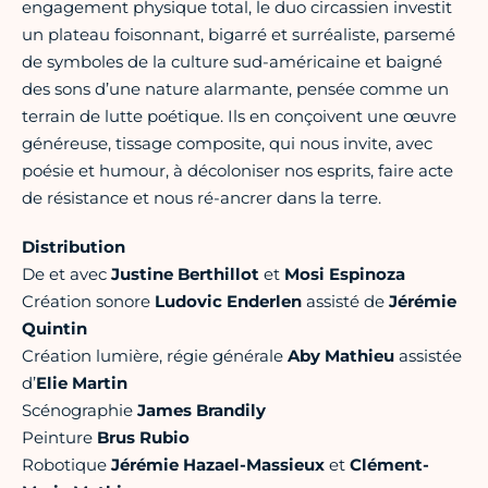
engagement physique total, le duo circassien investit
un plateau foisonnant, bigarré et surréaliste, parsemé
de symboles de la culture sud-américaine et baigné
des sons d’une nature alarmante, pensée comme un
terrain de lutte poétique. Ils en conçoivent une œuvre
généreuse, tissage composite, qui nous invite, avec
poésie et humour, à décoloniser nos esprits, faire acte
de résistance et nous ré-ancrer dans la terre.
Distribution
De et avec
Justine Berthillot
et
Mosi Espinoza
Création sonore
Ludovic Enderlen
assisté de
Jérémie
Quintin
Création lumière, régie générale
Aby Mathieu
assistée
d’
Elie Martin
Scénographie
James Brandily
Peinture
Brus Rubio
Robotique
Jérémie Hazael-Massieux
et
Clément-