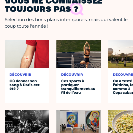
VOUS NE CONNAISSEZ
TOUJOURS PAS ?
Sélection des bons plans intemporels, mais qui valent le
coup toute l'année !
DÉCOUVRIR
DÉCOUVRIR
DÉCOUVRI
Où donner son
Ces sports à
On a testé
sang à Paris cet
pratiquer
l’altinha, l
été ?
tranquillement au
comme à
fil de l’eau
Copacaba