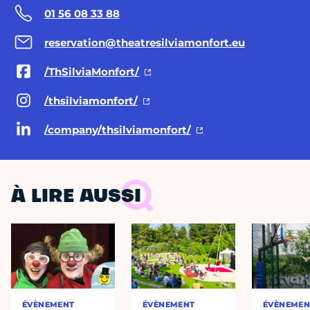
01 56 08 33 88
reservation@theatresilviamonfort.eu
/ThSilviaMonfort/
/thsilviamonfort/
/company/thsilviamonfort/
À LIRE AUSSI
ÉVÈNEMENT
ÉVÈNEMENT
ÉVÈNEMEN