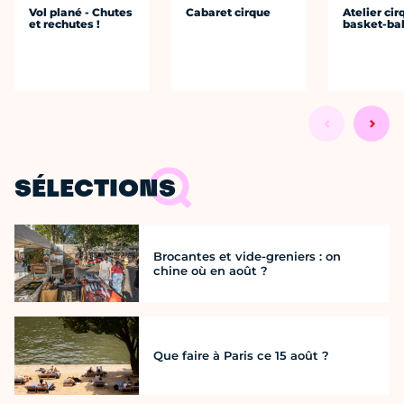
Vol plané - Chutes
Cabaret cirque
Atelier cir
et rechutes !
basket-bal
SÉLECTIONS
Brocantes et vide-greniers : on
chine où en août ?
Que faire à Paris ce 15 août ?