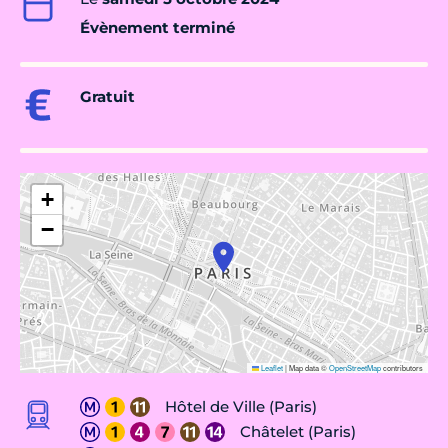
Évènement terminé
Gratuit
+
−
Leaflet
|
Map data ©
OpenStreetMap
contributors
Hôtel de Ville (Paris)
Châtelet (Paris)