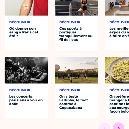
DÉCOUVRIR
DÉCOUVRIR
DÉCOUVRI
Où donner son
Ces sports à
Les meille
sang à Paris cet
pratiquer
expos du
été ?
tranquillement au
à faire en 
fil de l’eau
DÉCOUVRIR
DÉCOUVRIR
DÉCOUVRI
Les concerts
On a testé
On préfèr
parisiens à voir en
l’altinha, le foot
manger à 
août
comme à
cantine : l
Copacabana
aux courge
façon bol