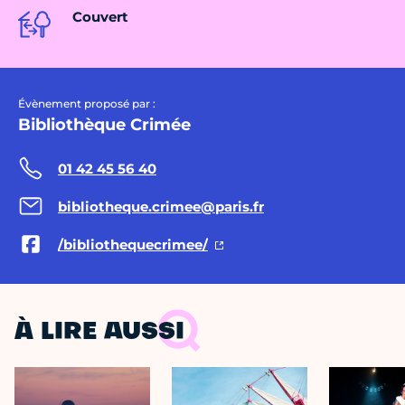
Couvert
Évènement proposé par :
Bibliothèque Crimée
01 42 45 56 40
bibliotheque.crimee@paris.fr
/bibliothequecrimee/
À LIRE AUSSI