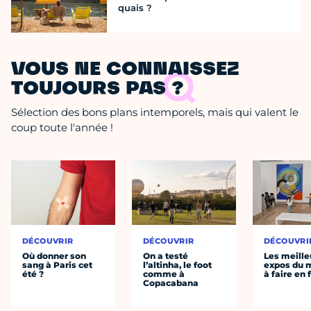
quais ?
VOUS NE CONNAISSEZ
TOUJOURS PAS ?
Sélection des bons plans intemporels, mais qui valent le
coup toute l'année !
DÉCOUVRIR
DÉCOUVRIR
DÉCOUVRI
Où donner son
On a testé
Les meille
sang à Paris cet
l’altinha, le foot
expos du
été ?
comme à
à faire en 
Copacabana