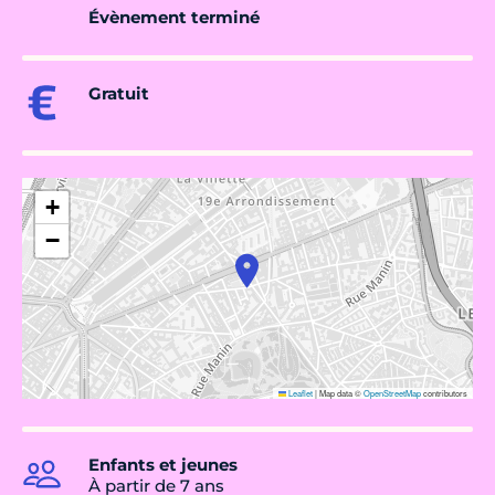
Évènement terminé
Gratuit
+
−
Leaflet
|
Map data ©
OpenStreetMap
contributors
Enfants et jeunes
À partir de 7 ans