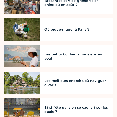
Brocantes et vide-greniers : on
chine où en août ?
Où pique-niquer à Paris ?
Les petits bonheurs parisiens en
août
Les meilleurs endroits où naviguer
à Paris
Et si l’été parisien se cachait sur les
quais ?