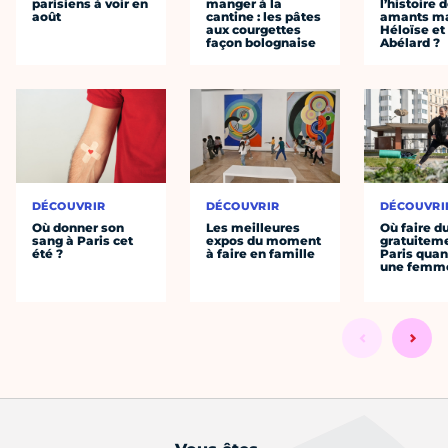
parisiens à voir en
manger à la
l’histoire 
août
cantine : les pâtes
amants ma
aux courgettes
Héloïse et
façon bolognaise
Abélard ?
DÉCOUVRIR
DÉCOUVRIR
DÉCOUVRI
Où donner son
Les meilleures
Où faire d
sang à Paris cet
expos du moment
gratuitem
été ?
à faire en famille
Paris quan
une femm