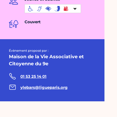
Couvert
Évènement proposé par :
Maison de la Vie Associative et
Citoyenne du 9e
01 53 25 14 01
ylebars@ligueparis.org