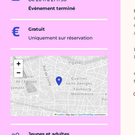
Évènement terminé
Gratuit
Uniquement sur réservation
+
−
Leaflet
|
Map data ©
OpenStreetMap
contributors
Jeunes et adultes