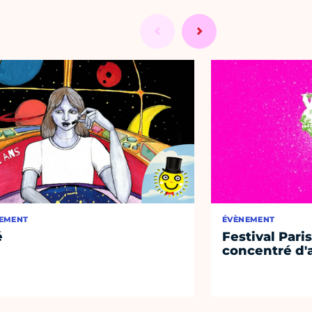
EMENT
ÉVÈNEMENT
é
Festival Paris
concentré d'a