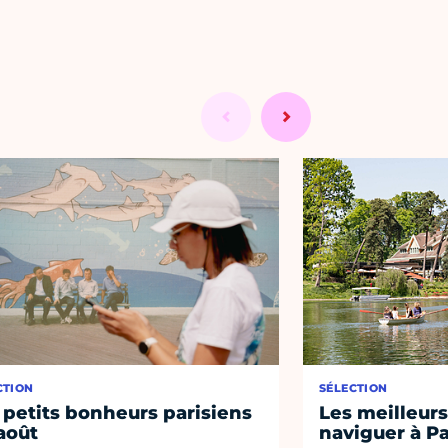
CTION
SÉLECTION
 petits bonheurs parisiens
Les meilleurs
août
naviguer à Pa