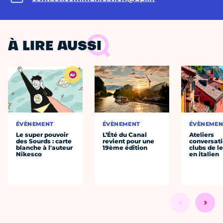
À LIRE AUSSI
ÉVÈNEMENT
ÉVÈNEMENT
ÉVÈNEMEN
Le super pouvoir
L’Été du Canal
Ateliers
des Sourds : carte
revient pour une
conversati
blanche à l'auteur
19ème édition
clubs de l
Nikesco
en italien