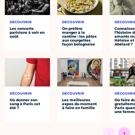
DÉCOUVRIR
DÉCOUVRIR
DÉCOUVRI
Les concerts
On préfère
Connaisse
parisiens à voir en
manger à la
l’histoire 
août
cantine : les pâtes
amants ma
aux courgettes
Héloïse et
façon bolognaise
Abélard ?
DÉCOUVRIR
DÉCOUVRIR
DÉCOUVRI
Où donner son
Les meilleures
Où faire d
sang à Paris cet
expos du moment
gratuitem
été ?
à faire en famille
Paris quan
une femm