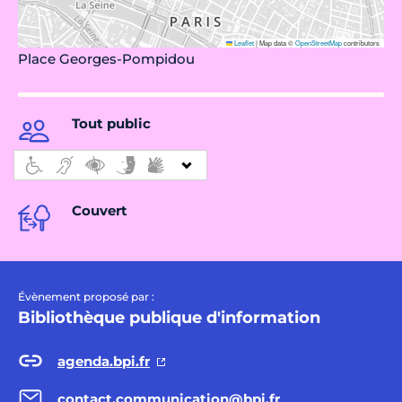
Leaflet
|
Map data ©
OpenStreetMap
contributors
Place Georges-Pompidou
Tout public
Couvert
Évènement proposé par :
Bibliothèque publique d'information
agenda.bpi.fr
contact.communication@bpi.fr