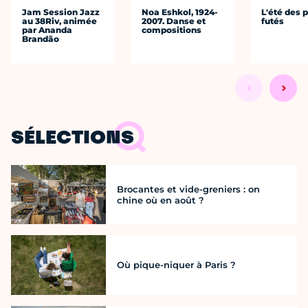
Jam Session Jazz
Noa Eshkol, 1924-
L'été des p
au 38Riv, animée
2007. Danse et
futés
par Ananda
compositions
Brandão
SÉLECTIONS
Brocantes et vide-greniers : on
chine où en août ?
Où pique-niquer à Paris ?