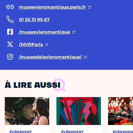
museevieromantique.paris.fr
01 55 31 95 67
/museevieromantique
/MVRParis
/museedelavieromantique/
À LIRE AUSSI
ÉVÈNEMENT
ÉVÈNEMENT
ÉVÈNEMEN