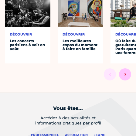
DÉCOUVRIR
DÉCOUVRIR
DÉCOUVRI
Les concerts
Les meilleures
Où faire d
parisiens à voir en
expos du moment
gratuitem
août
à faire en famille
Paris quan
une femm
Vous êtes...
Accédez à des actualités et
informations pratiques par profil
PROFESSIONNEL
ASSOCIATION
JEUNE