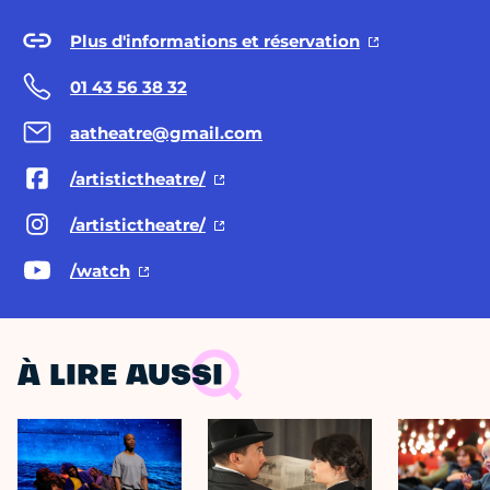
Plus d'informations et réservation
01 43 56 38 32
aatheatre@gmail.com
/artistictheatre/
/artistictheatre/
/watch
À LIRE AUSSI