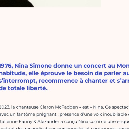
1976, Nina Simone donne un concert au Mont
habitude, elle éprouve le besoin de parler au
s’interrompt, recommence à chanter et s’a
de totale liberté.
2023, la chanteuse Claron McFadden « est » Nina. Ce spectac
avec un fantôme prégnant : présence d’une voix inoubliable 
italienne Fanny & Alexander a conçu Nina comme une enquête 
portant des revendications personnelles et communes, traversant