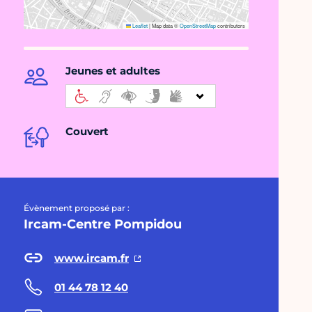
Leaflet
|
Map data ©
OpenStreetMap
contributors
Jeunes et adultes
Couvert
Évènement proposé par :
Ircam-Centre Pompidou
www.ircam.fr
01 44 78 12 40