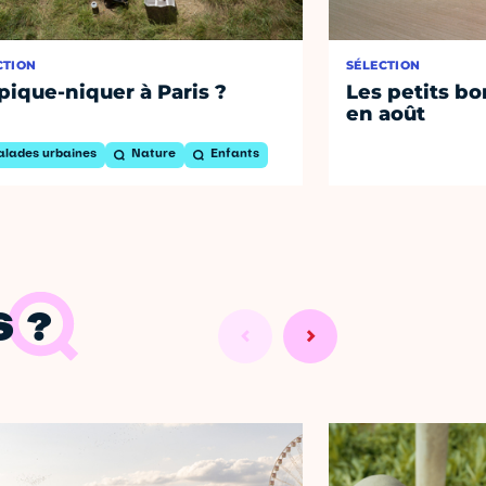
CTION
SÉLECTION
pique-niquer à Paris ?
Les petits bo
en août
alades urbaines
Nature
Enfants
 ?