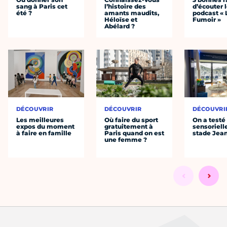
sang à Paris cet
l’histoire des
d’écouter 
été ?
amants maudits,
podcast « 
Héloïse et
Fumoir »
Abélard ?
DÉCOUVRIR
DÉCOUVRIR
DÉCOUVRI
Les meilleures
Où faire du sport
On a testé 
expos du moment
gratuitement à
sensoriell
à faire en famille
Paris quand on est
stade Jea
une femme ?