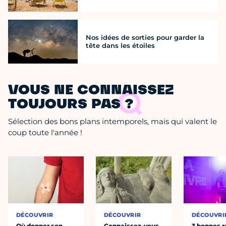
Nos idées de sorties pour garder la
tête dans les étoiles
VOUS NE CONNAISSEZ
TOUJOURS PAS ?
Sélection des bons plans intemporels, mais qui valent le
coup toute l'année !
DÉCOUVRIR
DÉCOUVRIR
DÉCOUVRI
Où donner son
Connaissez-vous
3 bonnes r