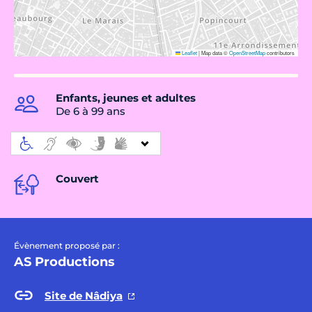
Leaflet
|
Map data ©
OpenStreetMap
contributors
Enfants, jeunes et adultes
De 6 à 99 ans
Couvert
Évènement proposé par :
AS Productions
Site de Nâdiya