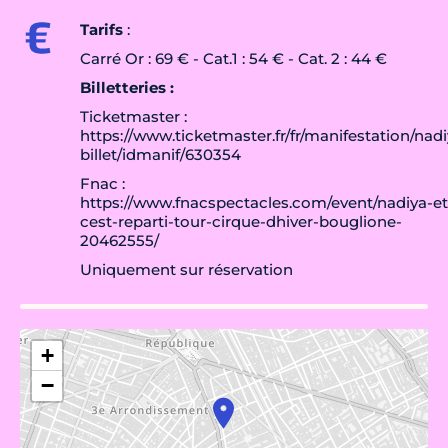
Tarifs
:
Carré Or : 69 € - Cat.1 : 54 € - Cat. 2 : 44 €
Billetteries :
Ticketmaster :
https://www.ticketmaster.fr/fr/manifestation/nadi
billet/idmanif/630354
Fnac :
https://www.fnacspectacles.com/event/nadiya-et
cest-reparti-tour-cirque-dhiver-bouglione-
20462555/
Uniquement sur réservation
+
−