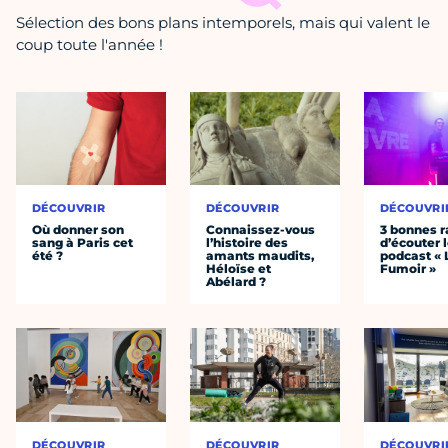
Sélection des bons plans intemporels, mais qui valent le
coup toute l'année !
DÉCOUVRIR
DÉCOUVRIR
DÉCOUVRI
Où donner son
Connaissez-vous
3 bonnes r
sang à Paris cet
l’histoire des
d’écouter 
été ?
amants maudits,
podcast « 
Héloïse et
Fumoir »
Abélard ?
DÉCOUVRIR
DÉCOUVRIR
DÉCOUVRI