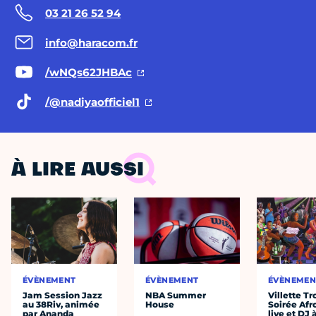
03 21 26 52 94
info@haracom.fr
/wNQs62JHBAc
/@nadiyaofficiel1
À LIRE AUSSI
ÉVÈNEMENT
ÉVÈNEMENT
ÉVÈNEMEN
Jam Session Jazz
NBA Summer
Villette Tr
au 38Riv, animée
House
Soirée Afr
par Ananda
live et DJ 