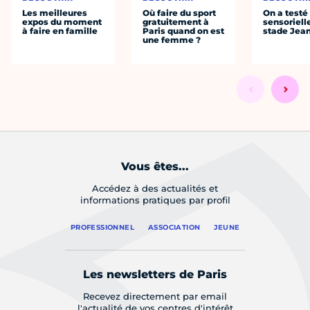
Les meilleures
Où faire du sport
On a testé 
expos du moment
gratuitement à
sensoriell
à faire en famille
Paris quand on est
stade Jea
une femme ?
Vous êtes...
Accédez à des actualités et
informations pratiques par profil
PROFESSIONNEL
ASSOCIATION
JEUNE
Les newsletters de Paris
Recevez directement par email
l'actualité de vos centres d'intérêt