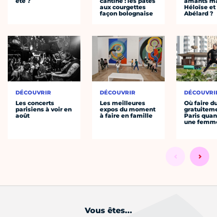
été ?
cantine : les pâtes
amants ma
aux courgettes
Héloïse et
façon bolognaise
Abélard ?
DÉCOUVRIR
DÉCOUVRIR
DÉCOUVRI
Les concerts
Les meilleures
Où faire d
parisiens à voir en
expos du moment
gratuitem
août
à faire en famille
Paris quan
une femm
Vous êtes...