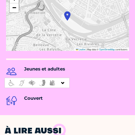
−
Leaflet
|
Map data ©
OpenStreetMap
contributors
Jeunes et adultes
Couvert
À LIRE AUSSI