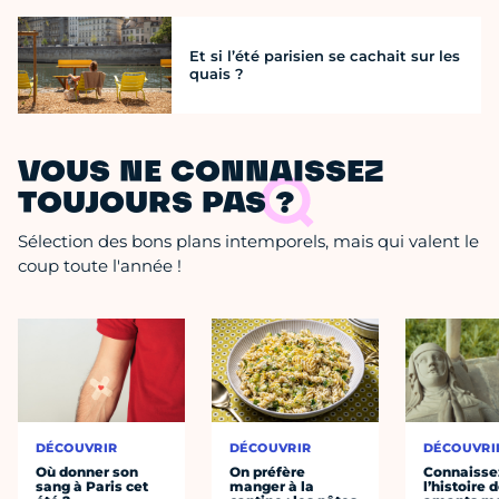
Et si l’été parisien se cachait sur les
quais ?
VOUS NE CONNAISSEZ
TOUJOURS PAS ?
Sélection des bons plans intemporels, mais qui valent le
coup toute l'année !
DÉCOUVRIR
DÉCOUVRIR
DÉCOUVRI
Où donner son
On préfère
Connaisse
sang à Paris cet
manger à la
l’histoire 