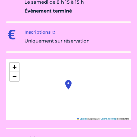
Le samedi de 8 h 15 à 15 h
Évènement terminé
Inscriptions
Uniquement sur réservation
+
−
Leaflet
|
Map data ©
OpenStreetMap
contributors