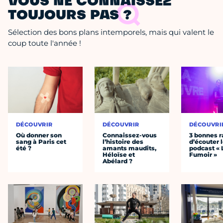
VOUS NE CONNAISSEZ
TOUJOURS PAS ?
Sélection des bons plans intemporels, mais qui valent le
coup toute l'année !
DÉCOUVRIR
DÉCOUVRIR
DÉCOUVRI
Où donner son
Connaissez-vous
3 bonnes r
sang à Paris cet
l’histoire des
d’écouter 
été ?
amants maudits,
podcast « 
Héloïse et
Fumoir »
Abélard ?