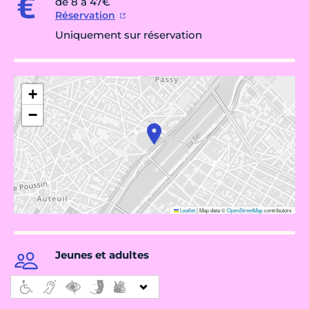
de 8 à 47€
Réservation
Uniquement sur réservation
+
−
Leaflet
|
Map data ©
OpenStreetMap
contributors
Jeunes et adultes