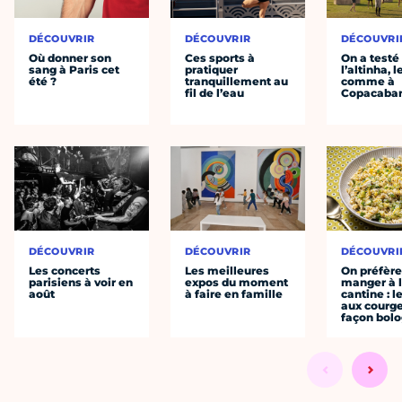
DÉCOUVRIR
DÉCOUVRIR
DÉCOUVRI
Où donner son
Ces sports à
On a testé
sang à Paris cet
pratiquer
l’altinha, l
été ?
tranquillement au
comme à
fil de l’eau
Copacaba
DÉCOUVRIR
DÉCOUVRIR
DÉCOUVRI
Les concerts
Les meilleures
On préfèr
parisiens à voir en
expos du moment
manger à 
août
à faire en famille
cantine : l
aux courge
façon bol