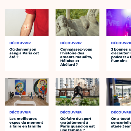
DÉCOUVRIR
DÉCOUVRIR
DÉCOUVRI
Où donner son
Connaissez-vous
3 bonnes r
sang à Paris cet
l’histoire des
d’écouter 
été ?
amants maudits,
podcast « 
Héloïse et
Fumoir »
Abélard ?
DÉCOUVRIR
DÉCOUVRIR
DÉCOUVRI
Les meilleures
Où faire du sport
On a testé 
expos du moment
gratuitement à
sensoriell
à faire en famille
Paris quand on est
stade Jea
une femme ?