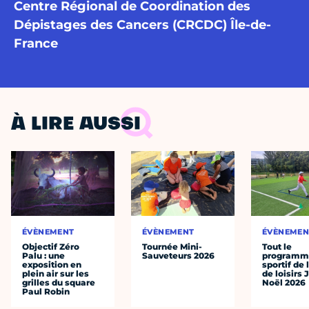
Centre Régional de Coordination des
Dépistages des Cancers (CRCDC) Île-de-
France
À LIRE AUSSI
ÉVÈNEMENT
ÉVÈNEMENT
ÉVÈNEMEN
Objectif Zéro
Tournée Mini-
Tout le
Palu : une
Sauveteurs 2026
programm
exposition en
sportif de 
plein air sur les
de loisirs 
grilles du square
Noël 2026
Paul Robin